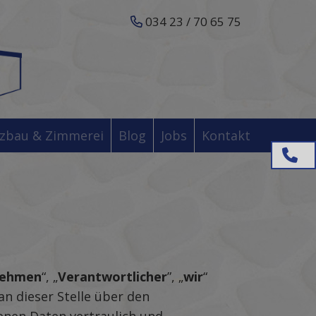
034 23 / 70 65 75
zbau & Zimmerei
Blog
Jobs
Kontakt
034 2
nehmen
“, „
Verantwortlicher
”, „
wir
“
n dieser Stelle über den