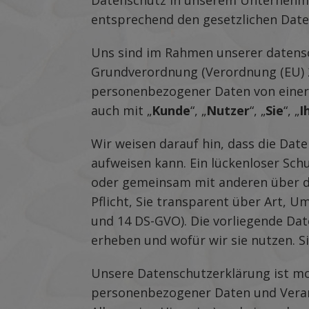
Datenschutz in unserem Unternehme
entsprechend den gesetzlichen Date
Uns sind im Rahmen unserer datensc
Grundverordnung (Verordnung (EU) 2
personenbezogener Daten von einer 
auch mit „
Kunde
“, „
Nutzer
“, „
Sie
“, „
I
Wir weisen darauf hin, dass die Dat
aufweisen kann. Ein lückenloser Schu
oder gemeinsam mit anderen über di
Pflicht, Sie transparent über Art, U
und 14 DS-GVO). Die vorliegende Da
erheben und wofür wir sie nutzen. S
Unsere Datenschutzerklärung ist mod
personenbezogener Daten und Verar