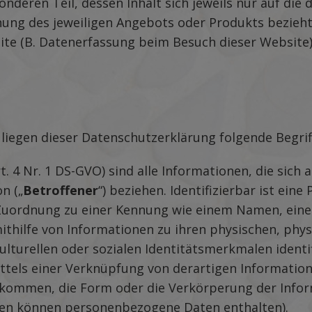
nderen Teil, dessen Inhalt sich jeweils nur auf die
nung des jeweiligen Angebots oder Produkts bezieht
ite (B. Datenerfassung beim Besuch dieser Website)
 liegen dieser Datenschutzerklärung folgende Begr
rt. 4 Nr. 1 DS-GVO) sind alle Informationen, die sich a
n („
Betroffener
“) beziehen. Identifizierbar ist eine
 Zuordnung zu einer Kennung wie einem Namen, ein
thilfe von Informationen zu ihren physischen, phys
kulturellen oder sozialen Identitätsmerkmalen identi
mittels einer Verknüpfung von derartigen Informati
ekommen, die Form oder die Verkörperung der Info
en können personenbezogene Daten enthalten).