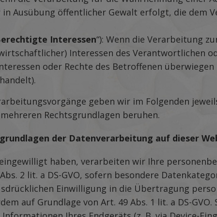
er in Ausübung öffentlicher Gewalt erfolgt, die dem
erechtigte Interessen
“): Wenn die Verarbeitung z
irtschaftlicher) Interessen des Verantwortlichen ode
 Interessen oder Rechte des Betroffenen überwiegen
handelt).
arbeitungsvorgänge geben wir im Folgenden jeweil
f mehreren Rechtsgrundlagen beruhen.
sgrundlagen der Datenverarbeitung auf dieser We
 eingewilligt haben, verarbeiten wir Ihre personen
 9 Abs. 2 lit. a DS-GVO, sofern besondere Datenkateg
ausdrücklichen Einwilligung in die Übertragung per
em auf Grundlage von Art. 49 Abs. 1 lit. a DS-GVO. 
 Informationen Ihres Endgeräts (z. B. via Device-Fin