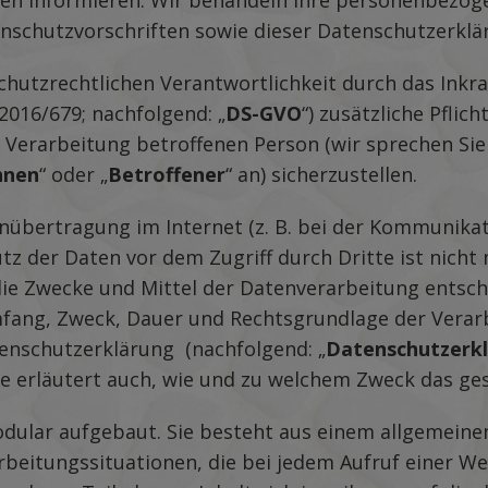
n informieren. Wir behandeln Ihre personenbezoge
nschutzvorschriften sowie dieser Datenschutzerklä
hutzrechtlichen Verantwortlichkeit durch das Inkra
016/679; nachfolgend: „
DS-GVO
“) zusätzliche Pfli
Verarbeitung betroffenen Person (wir sprechen Sie
hnen
“ oder „
Betroffener
“ an) sicherzustellen.
enübertragung im Internet (z. B. bei der Kommunikat
tz der Daten vor dem Zugriff durch Dritte ist nicht 
e Zwecke und Mittel der Datenverarbeitung entsche
mfang, Zweck, Dauer und Rechtsgrundlage der Verarbe
tenschutzerklärung (nachfolgend: „
Datenschutzerk
ie erläutert auch, wie und zu welchem Zweck das ges
ular aufgebaut. Sie besteht aus einem allgemeinen 
beitungssituationen, die bei jedem Aufruf einer W