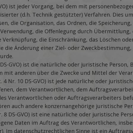
S-GVO) ist jeder Vorgang, bei dem mit personenbezo
sierter (d.h. Technik gestützter) Verfahren. Dies 
assen, die Organisation, das Ordnen, die Speicherun
e Verwendung, die Offenlegung durch Übermittlung, 
ie Verknüpfung, die Einschränkung, das Löschen ode
 die Änderung einer Ziel- oder Zweckbestimmung, 
urde.
 7 DS-GVO) ist die natürliche oder juristische Person
sam mit anderen über die Zwecke und Mittel der Ve
t. 4 Nr. 10 DS-GVO) ist jede natürliche oder juristis
fenen, dem Verantwortlichen, dem Auftragsverarbei
es Verantwortlichen oder Auftragsverarbeiters bef
ören auch andere konzernangehörige juristische Pe
Nr. 8 DS-GVO) ist eine natürliche oder juristische Pe
zogene Daten im Auftrag des Verantwortlichen, ins
ter). Im datenschutzrechtlichen Sinne ist ein Auftrag