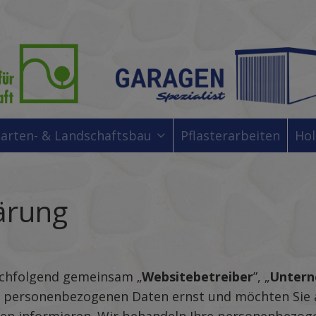
arten- & Landschaftsbau
Pflasterarbeiten
Hol
ärung
achfolgend gemeinsam „
Websitebetreiber
”, „
Unter
r personenbezogenen Daten ernst und möchten Sie a