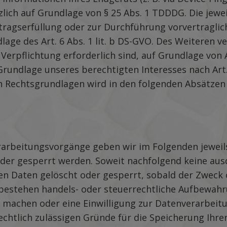
lich auf Grundlage von § 25 Abs. 1 TDDDG. Die jeweil
rtragserfüllung oder zur Durchführung vorvertragli
lage des Art. 6 Abs. 1 lit. b DS-GVO. Des Weiteren v
 Verpflichtung erforderlich sind, auf Grundlage von Ar
undlage unseres berechtigten Interesses nach Art. 6
igen Rechtsgrundlagen wird in den folgenden Absätze
rbeitungsvorgänge geben wir im Folgenden jeweils 
oder gesperrt werden. Soweit nachfolgend keine au
n Daten gelöscht oder gesperrt, sobald der Zweck o
s bestehen handels- oder steuerrechtliche Aufbewahr
 machen oder eine Einwilligung zur Datenverarbeit
rechtlich zulässigen Gründe für die Speicherung I