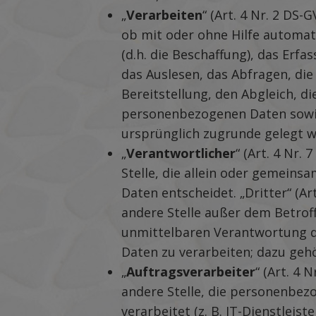
„
Verarbeiten
“ (Art. 4 Nr. 2 D
ob mit oder ohne Hilfe automati
(d.h. die Beschaffung), das Erf
das Auslesen, das Abfragen, di
Bereitstellung, den Abgleich, d
personenbezogenen Daten sowie
ursprünglich zugrunde gelegt w
„
Verantwortlicher
“ (Art. 4 Nr.
Stelle, die allein oder gemein
Daten entscheidet. „Dritter“ (Ar
andere Stelle außer dem Betrof
unmittelbaren Verantwortung d
Daten zu verarbeiten; dazu geh
„
Auftragsverarbeiter
“ (Art. 4 
andere Stelle, die personenbe
verarbeitet (z. B. IT-Dienstleis