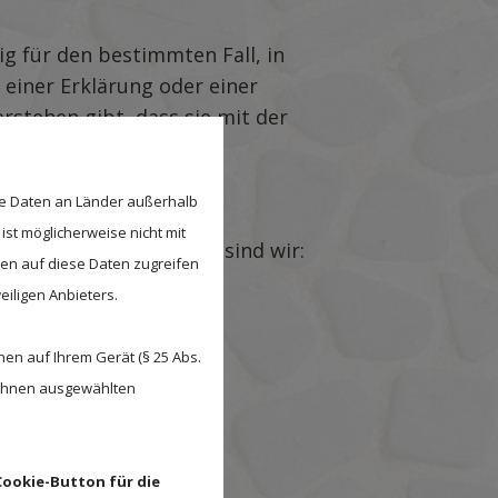
lig für den bestimmten Fall, in
einer Erklärung oder einer
rstehen gibt, dass sie mit der
se Daten an Länder außerhalb
ist möglicherweise nicht mit
es Art. 4 Nr. 7 DS-GVO sind wir:
den auf diese Daten zugreifen
eiligen Anbieters.
en auf Ihrem Gerät (§ 25 Abs.
 Ihnen ausgewählten
te entnommen werden.
Cookie-Button für die