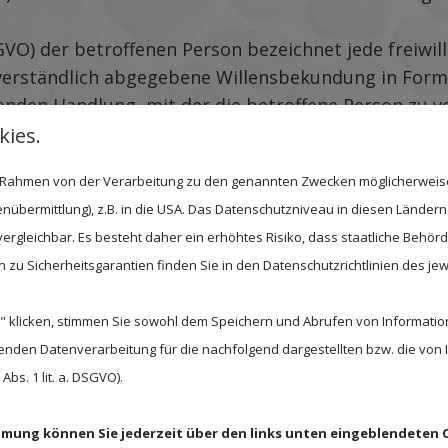
S-GVO) der betroffenen Person bezeichnet jede freiwil
erständlich abgegebene Willensbekundung in Form 
nden Handlung, mit der die betroffene Person zu ve
den personenbezogenen Daten einverstanden ist.
ies.
rarbeitung Verantwortlichen
im Rahmen von der Verarbeitung zu den genannten Zwecken möglicherwei
nübermittlung), z.B. in die USA. Das Datenschutzniveau in diesen Ländern 
enbezogenen Daten verantwortliche Stelle im Sinne d
rgleichbar. Es besteht daher ein erhöhtes Risiko, dass staatliche Behör
zu Sicherheitsgarantien finden Sie in den Datenschutzrichtlinien des jew
 klicken, stimmen Sie sowohl dem Speichern und Abrufen von Information
enden Datenverarbeitung für die nachfolgend dargestellten bzw. die von
bs. 1 lit. a. DSGVO).
rnehmen können dem Impressum auf unserer Websi
immung können Sie jederzeit über den links unten eingeblendeten 