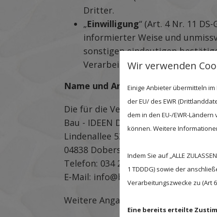
Dritter.
„
Einwilligung
“ (Art. 4 Nr. 11 D
informierter Weise und unmissv
sonstigen eindeutigen bestätige
Verarbeitung der sie betreffen
Wir verwenden Cook
Name und Anschrift des für die Ve
Einige Anbieter übermitteln 
der EU/ des EWR (Drittlanddate
Die für die Verarbeitung der person
dem in den EU-/EWR-Ländern ve
Bau - IDEEN Dröschel GmbH
können. Weitere Informationen 
Lindenallee 53
04838 Doberschütz / OT Sprotta
Indem Sie auf „ALLE ZULASSEN"
Telefon: 034 23 / 70 65 75
1 TDDDG) sowie der anschließ
E-Mail: info@bau-ideen-droeschel.de
Verarbeitungszwecke zu (Art 6 A
Weitere Angaben zu unserem Unte
Eine bereits erteilte Zust