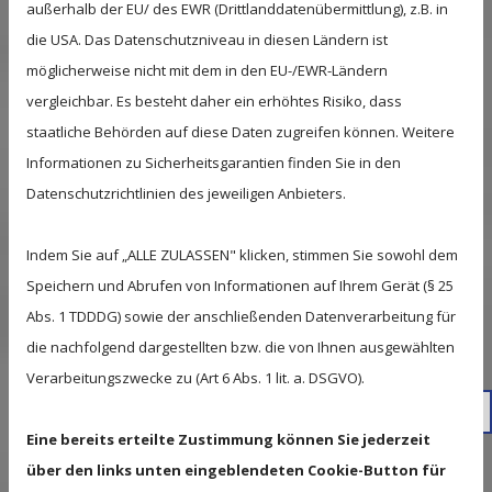
außerhalb der EU/ des EWR (Drittlanddatenübermittlung), z.B. in
ansprechende Optik, die Ihr Grundstück aufwertet.
die USA. Das Datenschutzniveau in diesen Ländern ist
Durch den Einsatz hochwertiger Materialien
möglicherweise nicht mit dem in den EU-/EWR-Ländern
garantieren wir Langlebigkeit und Stabilität.
vergleichbar. Es besteht daher ein erhöhtes Risiko, dass
PERSONALISIERUNG GANZ NACH
staatliche Behörden auf diese Daten zugreifen können. Weitere
Informationen zu Sicherheitsgarantien finden Sie in den
IHREM GESCHMACK
Datenschutzrichtlinien des jeweiligen Anbieters.
Wählen Sie aus einer Vielzahl von Größen und
Varianten und passen Sie Ihre Garage an Ihre
Indem Sie auf „ALLE ZULASSEN" klicken, stimmen Sie sowohl dem
Bedürfnisse an. Ob einfache oder luxuriöse
Speichern und Abrufen von Informationen auf Ihrem Gerät (§ 25
Ausführung, wir bieten eine Lösung, die passt.
Abs. 1 TDDDG) sowie der anschließenden Datenverarbeitung für
die nachfolgend dargestellten bzw. die von Ihnen ausgewählten
FAQS - HÄUFIG GESTELLTE FRAGEN
Verarbeitungszwecke zu (Art 6 Abs. 1 lit. a. DSGVO).
034 2
WAS BEINHALTET DAS KOMPLETTPAKET VON BAU-
Eine bereits erteilte Zustimmung können Sie jederzeit
IDEEN DRÖSCHEL?
über den links unten eingeblendeten Cookie-Button für