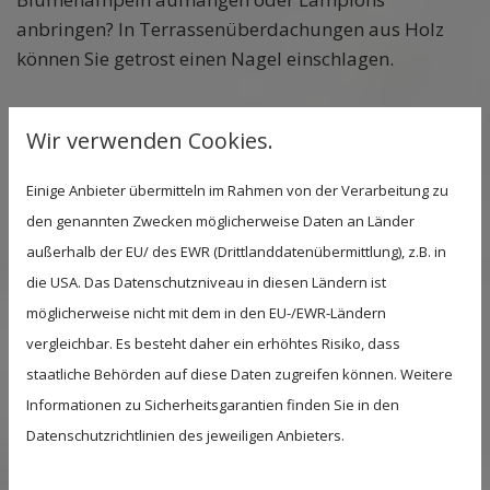
anbringen? In Terrassenüberdachungen aus Holz
können Sie getrost einen Nagel einschlagen.
Wir verwenden Cookies.
FREISTEHEND ODER ANGEBAUT?
Einige Anbieter übermitteln im Rahmen von der Verarbeitung zu
den genannten Zwecken möglicherweise Daten an Länder
WELCHE TERRASSENÜBERDACHUNG
außerhalb der EU/ des EWR (Drittlanddatenübermittlung), z.B. in
PASST BESSER?
die USA. Das Datenschutzniveau in diesen Ländern ist
möglicherweise nicht mit dem in den EU-/EWR-Ländern
Grundsätzlich können Sie beim Aufbau Ihrer
vergleichbar. Es besteht daher ein erhöhtes Risiko, dass
Terrassenüberdachung zwischen den Varianten
staatliche Behörden auf diese Daten zugreifen können. Weitere
freistehend oder angebaut wählen – vorausgesetzt
Informationen zu Sicherheitsgarantien finden Sie in den
die baulichen Gegebenheiten erlauben die
Datenschutzrichtlinien des jeweiligen Anbieters.
Anbaukonstruktion. Die freistehende Ausführung ist
prinzipiell eine Pergola mit Dach. Beide Modelle