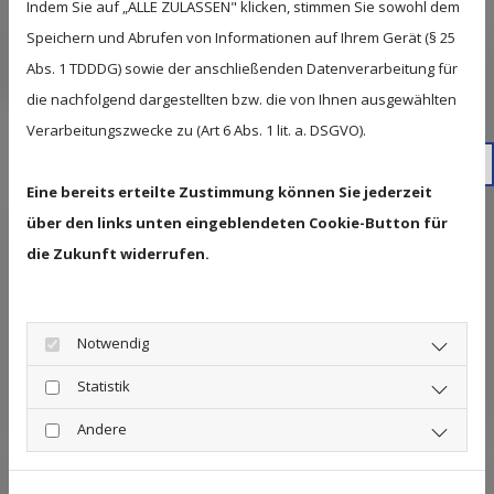
Indem Sie auf „ALLE ZULASSEN" klicken, stimmen Sie sowohl dem
bieten mit der entsprechend gewählten
Speichern und Abrufen von Informationen auf Ihrem Gerät (§ 25
Dachausführung einen optimalen Sonnenschutz –
Abs. 1 TDDDG) sowie der anschließenden Datenverarbeitung für
und bei einem plötzlichen Wetterumschwung oder
die nachfolgend dargestellten bzw. die von Ihnen ausgewählten
an trüberen Tagen auch einen überaus angenehmen
Verarbeitungszwecke zu (Art 6 Abs. 1 lit. a. DSGVO).
Regenschutz.
034 2
Eine bereits erteilte Zustimmung können Sie jederzeit
BRAUCHE ICH FÜR MEINE
über den links unten eingeblendeten Cookie-Button für
TERRASSENÜBERDACHUNG EINE
die Zukunft widerrufen.
GENEHMIGUNG?
Notwendig
Grundsätzlich entscheidet die Größe der
Terrassenüberdachung darüber, ob Sie
Statistik
genehmigungspflichtig ist. Allerdings legen die
Andere
Bauordnungen der Länder zum Teil recht
unterschiedliche Werte fest. In Sachsen sind